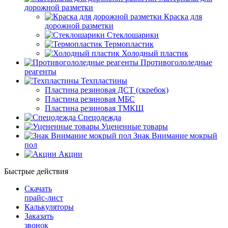
дорожной разметки
Краска для
дорожной разметки
Стеклошарики
Термопластик
Холодный пластик
Противогололедные
реагенты
Техпластины
Пластина резиновая ДСТ (скребок)
Пластина резиновая МБС
Пластина резиновая ТМКЩ
Спецодежда
Уцененные товары
Знак Внимание мокрый
пол
Акции
Быстрые действия
Скачать
прайс-лист
Калькуляторы
Заказать
звонок