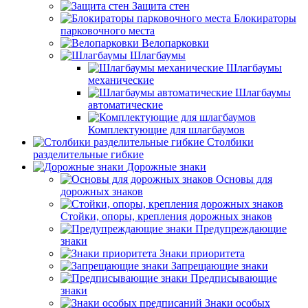
Защита стен
Блокираторы
парковочного места
Велопарковки
Шлагбаумы
Шлагбаумы
механические
Шлагбаумы
автоматические
Комплектующие для шлагбаумов
Столбики
разделительные гибкие
Дорожные знаки
Основы для
дорожных знаков
Стойки, опоры, крепления дорожных знаков
Предупреждающие
знаки
Знаки приоритета
Запрещающие знаки
Предписывающие
знаки
Знаки особых